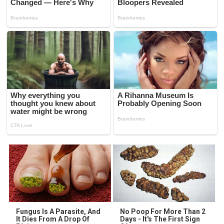
Fungus Is A Parasite, And
No Poop For More Than 2
It Dies From A Drop Of
Days - It's The First Sign