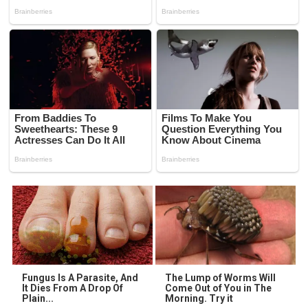
Fungus Is A Parasite, And
The Lump of Worms Will
It Dies From A Drop Of
Come Out of You in The
Plain...
Morning. Try it