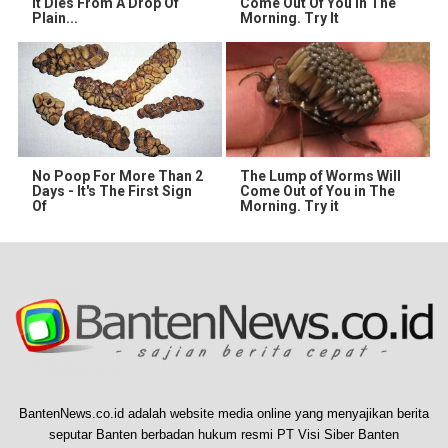
It Dies From A Drop Of
Come Out Of You In The
Plain...
Morning. Try It
No Poop For More Than 2
The Lump of Worms Will
Days - It's The First Sign
Come Out of You in The
Of
Morning. Try it
BantenNews.co.id adalah website media online yang menyajikan berita
seputar Banten berbadan hukum resmi PT Visi Siber Banten