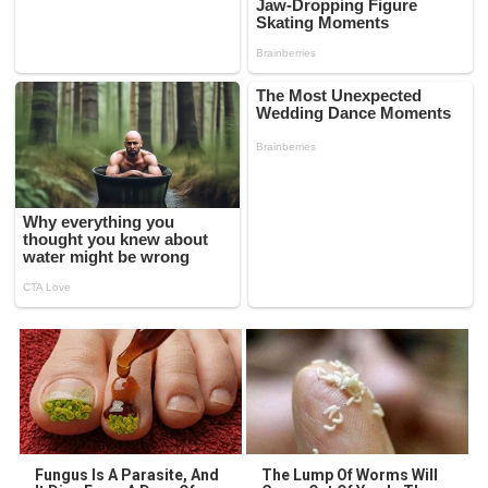
Fungus Is A Parasite, And
The Lump Of Worms Will