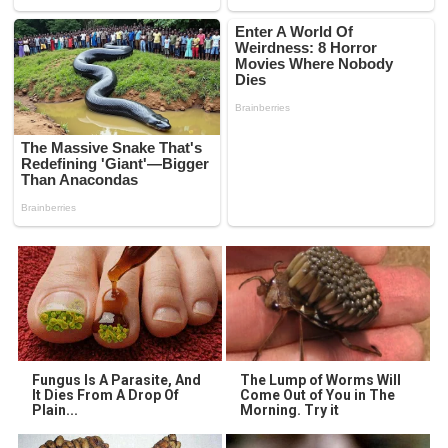
Fungus Is A Parasite, And
The Lump of Worms Will
It Dies From A Drop Of
Come Out of You in The
Plain...
Morning. Try it