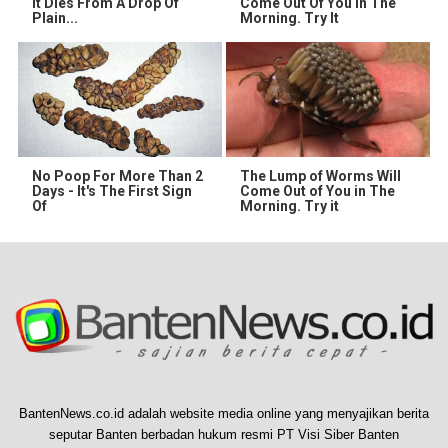
It Dies From A Drop Of
Come Out Of You In The
Plain...
Morning. Try It
No Poop For More Than 2
The Lump of Worms Will
Days - It's The First Sign
Come Out of You in The
Of
Morning. Try it
BantenNews.co.id adalah website media online yang menyajikan berita
seputar Banten berbadan hukum resmi PT Visi Siber Banten