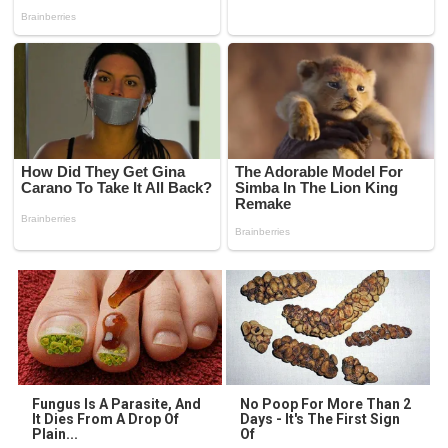
Fungus Is A Parasite, And
No Poop For More Than 2
It Dies From A Drop Of
Days - It's The First Sign
Plain...
Of