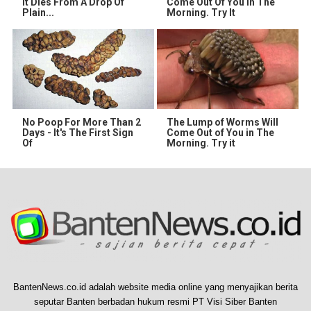
It Dies From A Drop Of
Come Out Of You In The
Plain...
Morning. Try It
No Poop For More Than 2
The Lump of Worms Will
Days - It's The First Sign
Come Out of You in The
Of
Morning. Try it
BantenNews.co.id adalah website media online yang menyajikan berita
seputar Banten berbadan hukum resmi PT Visi Siber Banten