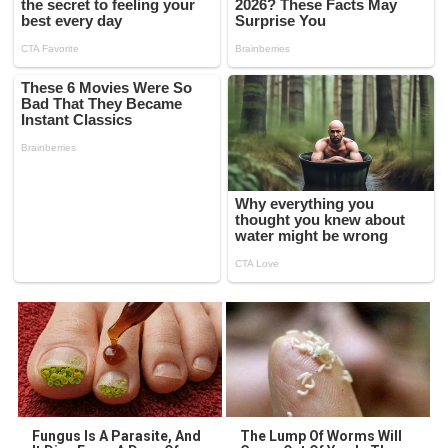
Fungus Is A Parasite, And
The Lump Of Worms Will