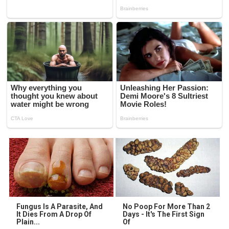
Fungus Is A Parasite, And
No Poop For More Than 2
It Dies From A Drop Of
Days - It's The First Sign
Plain...
Of