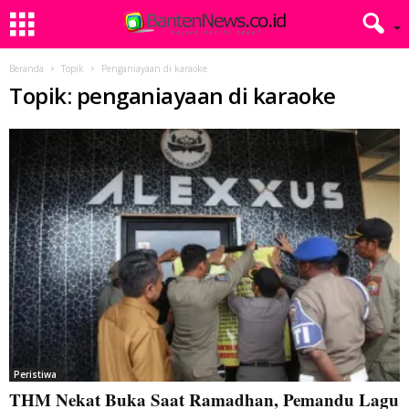
Beranda
Topik
Penganiayaan di karaoke
Topik: penganiayaan di karaoke
Peristiwa
THM Nekat Buka Saat Ramadhan, Pemandu Lagu