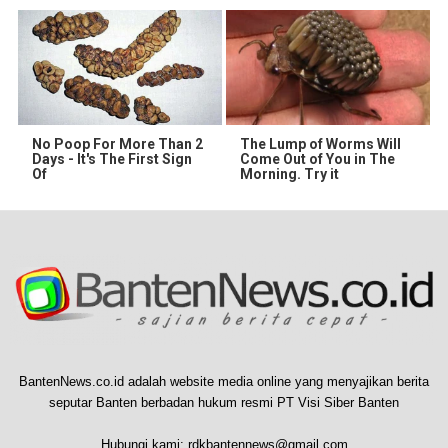
No Poop For More Than 2
The Lump of Worms Will
Days - It's The First Sign
Come Out of You in The
Of
Morning. Try it
BantenNews.co.id adalah website media online yang menyajikan berita
seputar Banten berbadan hukum resmi PT Visi Siber Banten
Hubungi kami:
rdkbantennews@gmail.com