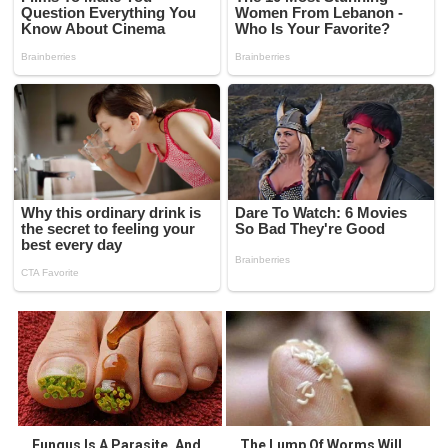
Fungus Is A Parasite, And
The Lump Of Worms Will