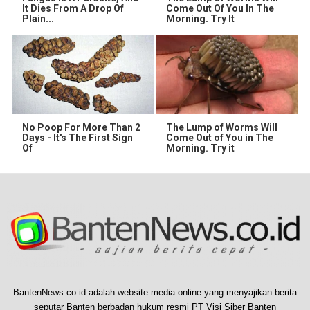
It Dies From A Drop Of
Come Out Of You In The
Plain...
Morning. Try It
No Poop For More Than 2
The Lump of Worms Will
Days - It's The First Sign
Come Out of You in The
Of
Morning. Try it
BantenNews.co.id adalah website media online yang menyajikan berita
seputar Banten berbadan hukum resmi PT Visi Siber Banten