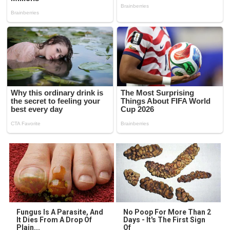
Fungus Is A Parasite, And
No Poop For More Than 2
It Dies From A Drop Of
Days - It's The First Sign
Plain...
Of