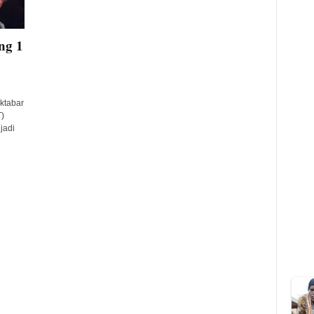
ng 1
ktabar
)
jadi