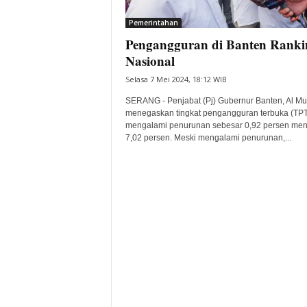
i
Pemerintahan
t
Pengangguran di Banten Ranki
a
B
Nasional
a
Selasa 7 Mei 2024, 18:12 WIB
n
t
SERANG - Penjabat (Pj) Gubernur Banten, Al Mu
e
menegaskan tingkat pengangguran terbuka (TPT
mengalami penurunan sebesar 0,92 persen men
n
7,02 persen. Meski mengalami penurunan,...
H
a
r
i
I
n
i