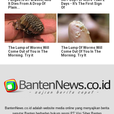
It Dies From A Drop Of
Days - It's The First Sign
Plain...
Of
The Lump of Worms Will
The Lump Of Worms Will
Come Out of You in The
Come Out Of You In The
Morning. Try it
Morning. Try It
BantenNews.co.id adalah website media online yang menyajikan berita
seputar Banten berbadan hukum resmi PT Visi Siber Banten