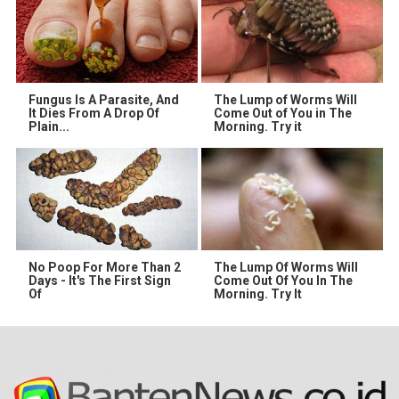
Fungus Is A Parasite, And
The Lump of Worms Will
It Dies From A Drop Of
Come Out of You in The
Plain...
Morning. Try it
No Poop For More Than 2
The Lump Of Worms Will
Days - It's The First Sign
Come Out Of You In The
Of
Morning. Try It