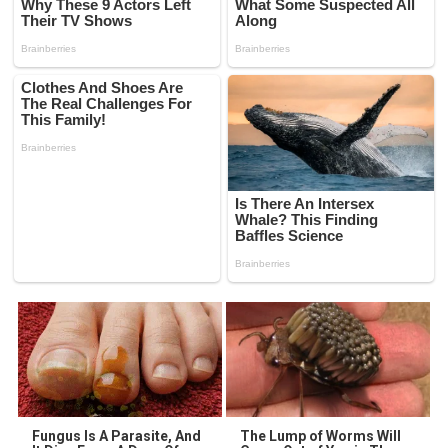
Fungus Is A Parasite, And
The Lump of Worms Will