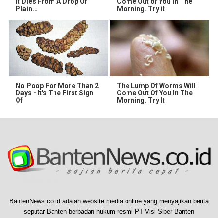
It Dies From A Drop Of
Come Out of You in The
Plain...
Morning. Try it
No Poop For More Than 2
The Lump Of Worms Will
Days - It's The First Sign
Come Out Of You In The
Of
Morning. Try It
BantenNews.co.id adalah website media online yang menyajikan berita
seputar Banten berbadan hukum resmi PT Visi Siber Banten