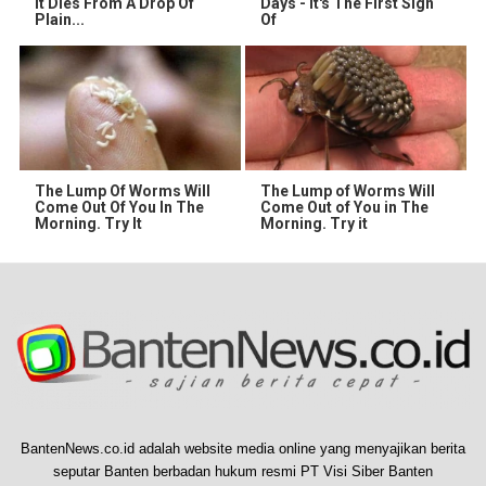
It Dies From A Drop Of
Days - It's The First Sign
Plain...
Of
The Lump Of Worms Will
The Lump of Worms Will
Come Out Of You In The
Come Out of You in The
Morning. Try It
Morning. Try it
BantenNews.co.id adalah website media online yang menyajikan berita
seputar Banten berbadan hukum resmi PT Visi Siber Banten