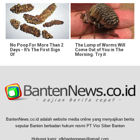
No Poop For More Than 2
The Lump of Worms Will
Days - It's The First Sign
Come Out of You in The
Of
Morning. Try it
BantenNews.co.id adalah website media online yang menyajikan berita
seputar Banten berbadan hukum resmi PT Visi Siber Banten
Hubungi kami:
rdkbantennews@gmail.com