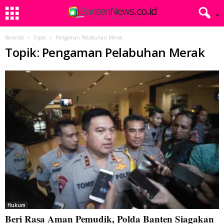
Beranda
Topik
Pengaman Pelabuhan Merak
Topik: Pengaman Pelabuhan Merak
Hukum
Beri Rasa Aman Pemudik, Polda Banten Siagakan