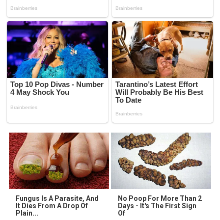
Fungus Is A Parasite, And
No Poop For More Than 2
It Dies From A Drop Of
Days - It's The First Sign
Plain...
Of