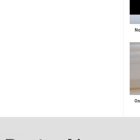
No
On