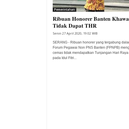
i
Pemerintahan
t
Ribuan Honorer Banten Khawat
a
B
Tidak Dapat THR
a
Senin 27 April 2020, 19:02 WIB
n
t
SERANG - Ribuan honorer yang tergabung dal
e
Forum Pegawai Non PNS Banten (FPNPB) men
cemas tidak mendapatkan Tunjangan Hari Raya
n
pada Idul Fitri...
H
a
r
i
I
n
i