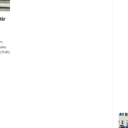
ir
am
gaku
 (THR)