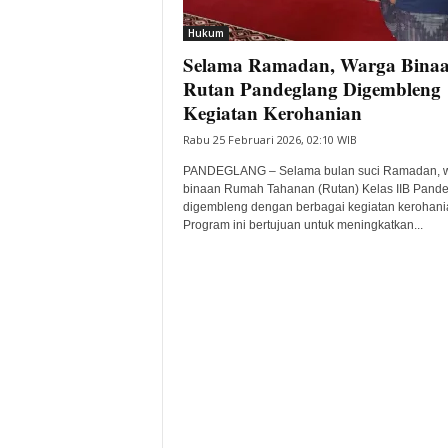
i
Hukum
t
Selama Ramadan, Warga Bina
a
B
Rutan Pandeglang Digembleng
a
Kegiatan Kerohanian
n
Rabu 25 Februari 2026, 02:10 WIB
t
e
PANDEGLANG – Selama bulan suci Ramadan, 
n
binaan Rumah Tahanan (Rutan) Kelas IIB Pand
H
digembleng dengan berbagai kegiatan kerohani
Program ini bertujuan untuk meningkatkan...
a
r
i
I
n
i