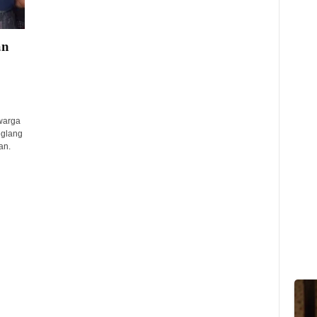
an
warga
eglang
an.