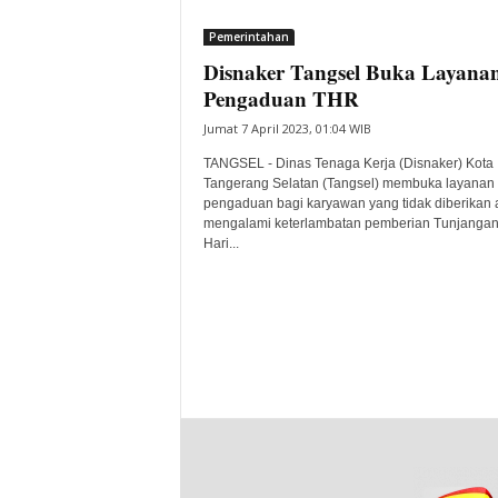
i
Pemerintahan
t
Disnaker Tangsel Buka Layana
a
B
Pengaduan THR
a
Jumat 7 April 2023, 01:04 WIB
n
t
TANGSEL - Dinas Tenaga Kerja (Disnaker) Kota
e
Tangerang Selatan (Tangsel) membuka layanan
pengaduan bagi karyawan yang tidak diberikan 
n
mengalami keterlambatan pemberian Tunjanga
H
Hari...
a
r
i
I
n
i