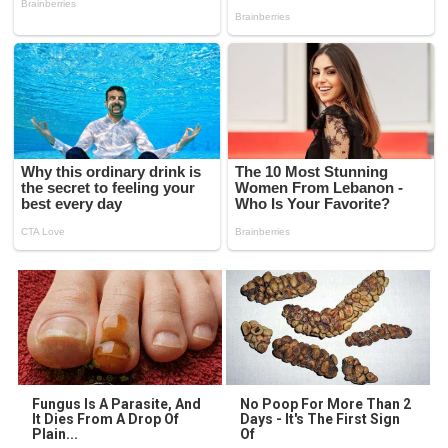
Fungus Is A Parasite, And
No Poop For More Than 2
It Dies From A Drop Of
Days - It's The First Sign
Plain...
Of