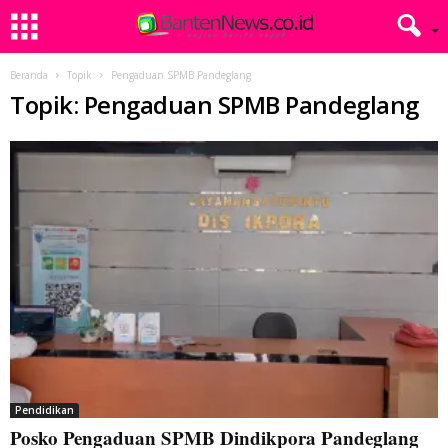
Beranda
Topik
Pengaduan SPMB Pandeglang
Topik: Pengaduan SPMB Pandeglang
Pendidikan
Posko Pengaduan SPMB Dindikpora Pandeglang