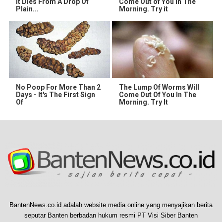
It Dies From A Drop Of
Come Out of You in The
Plain...
Morning. Try it
No Poop For More Than 2
The Lump Of Worms Will
Days - It's The First Sign
Come Out Of You In The
Of
Morning. Try It
BantenNews.co.id adalah website media online yang menyajikan berita
seputar Banten berbadan hukum resmi PT Visi Siber Banten