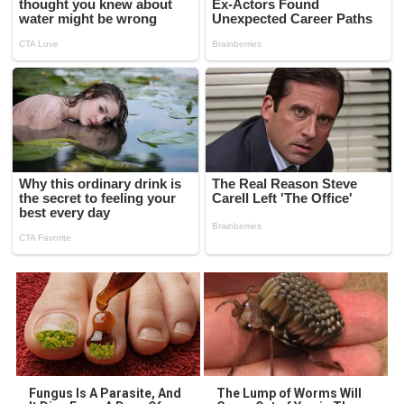
Fungus Is A Parasite, And
The Lump of Worms Will