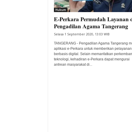
i
Hukum
t
E-Perkara Permudah Layanan 
a
B
Pengadilan Agama Tangerang
a
Selasa 1 September 2020, 13:03 WIB
n
t
TANGERANG - Pengadilan Agama Tangerang me
e
aplikasi e-Perkara untuk memberikan pelayanan
berbasis digital. Selain memanfatkan perkemba
n
teknologi, kehadiran e-Perkara dapat mengurai
H
antrean masyarakat di...
a
r
i
I
n
i