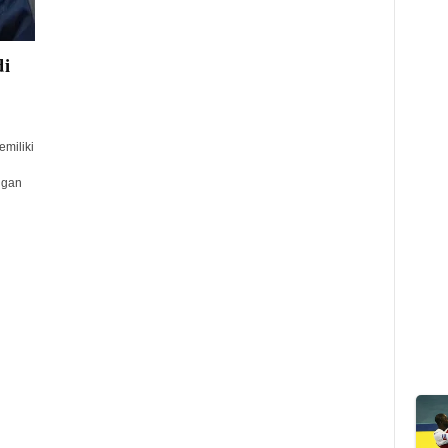
di
miliki
ngan