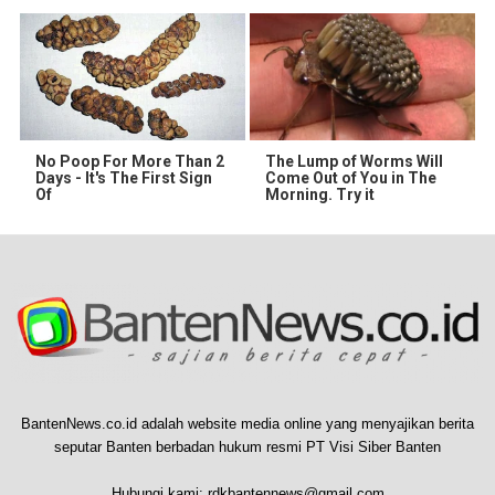
No Poop For More Than 2
The Lump of Worms Will
Days - It's The First Sign
Come Out of You in The
Of
Morning. Try it
BantenNews.co.id adalah website media online yang menyajikan berita
seputar Banten berbadan hukum resmi PT Visi Siber Banten
Hubungi kami:
rdkbantennews@gmail.com