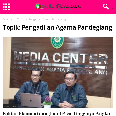
Beranda
Topik
Pengadilan Agama Pandeglang
Topik: Pengadilan Agama Pandeglang
Peristiwa
Faktor Ekonomi dan Judol Picu Tingginya Angka