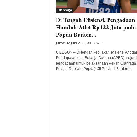
i
Olahraga
t
Di Tengah Efisiensi, Pengadaan
a
B
Handuk Atlet Rp122 Juta pada
a
Popda Banten...
n
Jumat 12 Juni 2026, 08:30 WIB
t
e
CILEGON – Di tengah kebijakan efisiensi Angga
n
Pendapatan dan Belanja Daerah (APBD), sejum
H
pengadaan untuk pelaksanaan Pekan Olahraga
Pelajar Daerah (Popda) XII Provinsi Banten...
a
r
i
I
n
i