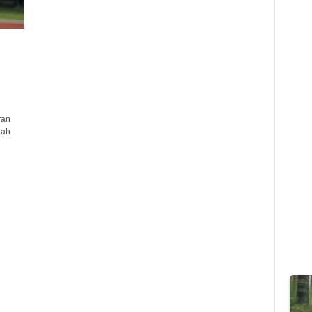
ran
lah