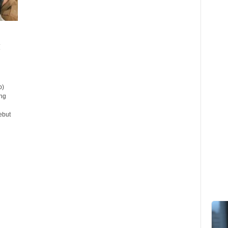
g
b)
ng
ebut