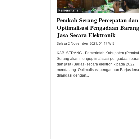
i
Pemerintahan
t
Pemkab Serang Percepatan dan
a
B
Optimalisasi Pengadaan Baran
a
Jasa Secara Elektronik
n
Selasa 2 November 2021, 01:17 WIB
t
e
KAB. SERANG - Pemerintah Kabupaten (Pemka
n
Serang akan mengoptimalisasi pengadaan bara
H
dan jasa (Barjas) secara elektronik pada 2022
mendatang. Optimalisasi pengadaan Barjas ters
a
dilandasi dengan...
r
i
I
n
i