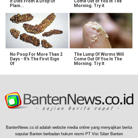
It Dies From A Drop Of
Come Out of You in The
Plain...
Morning. Try it
No Poop For More Than 2
The Lump Of Worms Will
Days - It's The First Sign
Come Out Of You In The
Of
Morning. Try It
BantenNews.co.id adalah website media online yang menyajikan berita
seputar Banten berbadan hukum resmi PT Visi Siber Banten