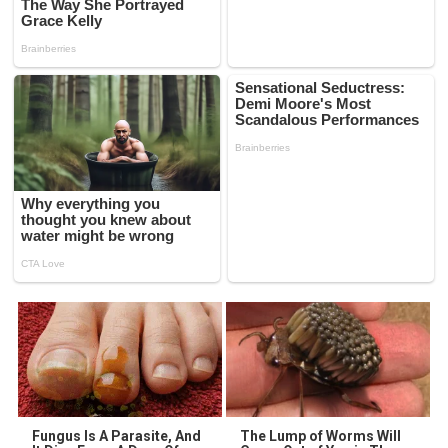
Fungus Is A Parasite, And
The Lump of Worms Will