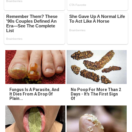
Fungus Is A Parasite, And
No Poop For More Than 2
It Dies From A Drop Of
Days - It's The First Sign
Plain...
Of