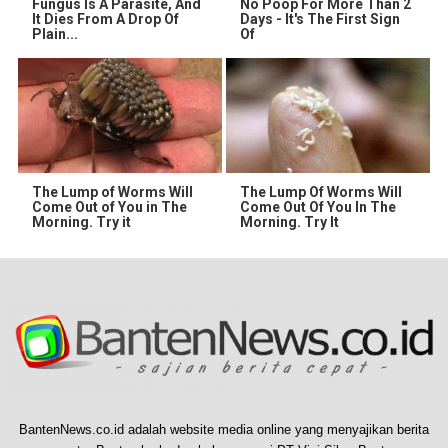
Fungus Is A Parasite, And
No Poop For More Than 2
It Dies From A Drop Of
Days - It's The First Sign
Plain...
Of
The Lump of Worms Will
The Lump Of Worms Will
Come Out of You in The
Come Out Of You In The
Morning. Try it
Morning. Try It
BantenNews.co.id adalah website media online yang menyajikan berita