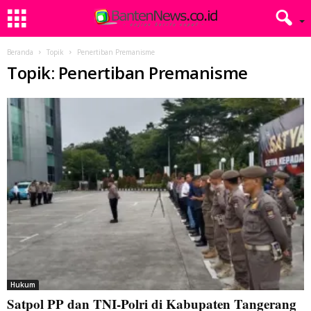
Beranda
Topik
Penertiban Premanisme
Topik: Penertiban Premanisme
Hukum
Satpol PP dan TNI-Polri di Kabupaten Tangerang