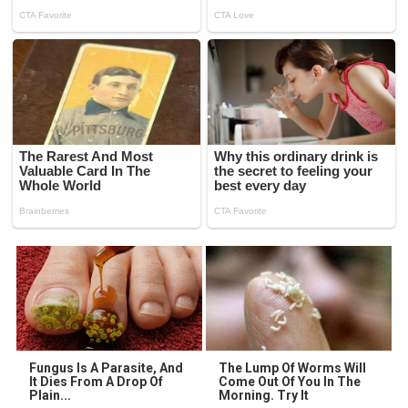
Fungus Is A Parasite, And
The Lump Of Worms Will
It Dies From A Drop Of
Come Out Of You In The
Plain...
Morning. Try It