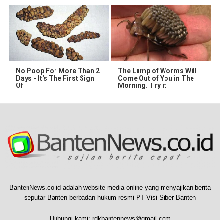
No Poop For More Than 2
The Lump of Worms Will
Days - It's The First Sign
Come Out of You in The
Of
Morning. Try it
BantenNews.co.id adalah website media online yang menyajikan berita
seputar Banten berbadan hukum resmi PT Visi Siber Banten
Hubungi kami:
rdkbantennews@gmail.com