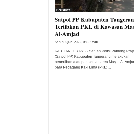
i
Peristiwa
t
Satpol PP Kabupaten Tangera
a
B
Tertibkan PKL di Kawasan Mas
a
Al-Amjad
n
Senin 6 Juni 2022, 08:05 WIB
t
e
KAB. TANGERANG - Satuan Polisi Pamong Praj
n
(Satpol PP) Kabupaten Tangerang melakukan
H
penertiban atau pensterilan area Masjid Al-Amjad
para Pedagang Kaki Lima (PKL),...
a
r
i
I
n
i