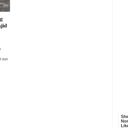
ng
jid
a
 dari