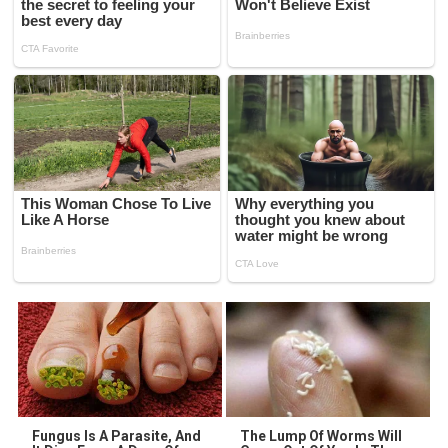
Fungus Is A Parasite, And
The Lump Of Worms Will