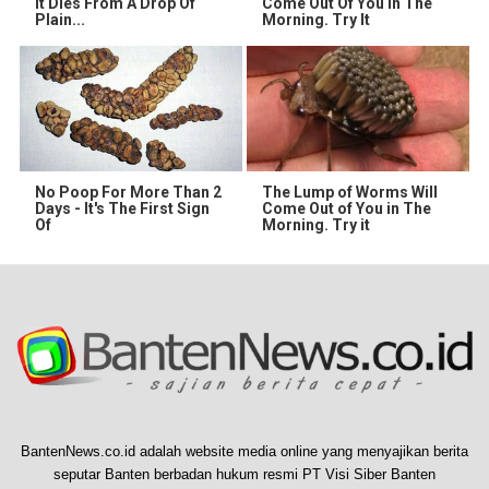
It Dies From A Drop Of
Come Out Of You In The
Plain...
Morning. Try It
No Poop For More Than 2
The Lump of Worms Will
Days - It's The First Sign
Come Out of You in The
Of
Morning. Try it
BantenNews.co.id adalah website media online yang menyajikan berita
seputar Banten berbadan hukum resmi PT Visi Siber Banten