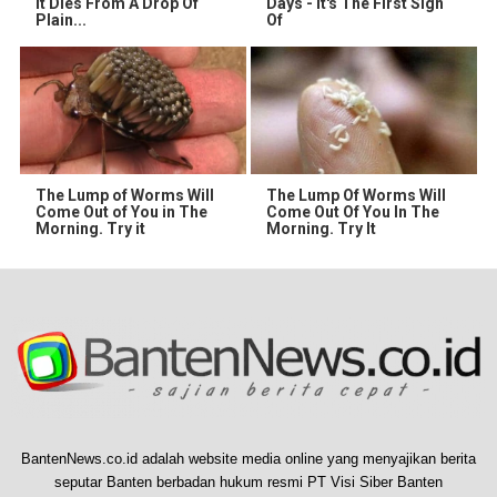
It Dies From A Drop Of
Days - It's The First Sign
Plain...
Of
The Lump of Worms Will
The Lump Of Worms Will
Come Out of You in The
Come Out Of You In The
Morning. Try it
Morning. Try It
BantenNews.co.id adalah website media online yang menyajikan berita
seputar Banten berbadan hukum resmi PT Visi Siber Banten