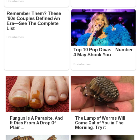
Fungus Is A Parasite, And
The Lump of Worms Will
It Dies From A Drop Of
Come Out of You in The
Plain...
Morning. Try it