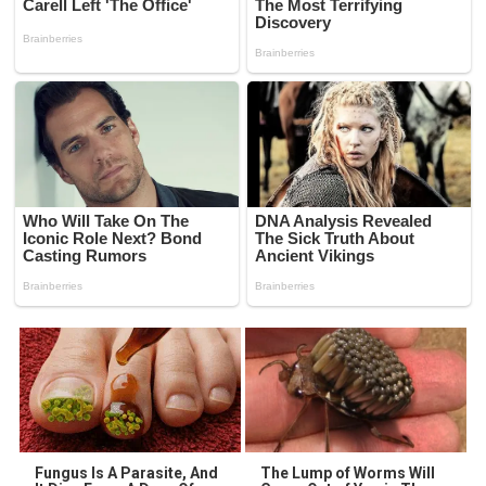
Fungus Is A Parasite, And
The Lump of Worms Will