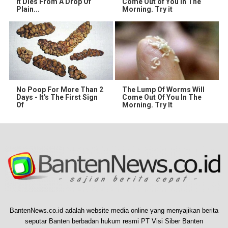
It Dies From A Drop Of
Come Out of You in The
Plain...
Morning. Try it
No Poop For More Than 2
The Lump Of Worms Will
Days - It's The First Sign
Come Out Of You In The
Of
Morning. Try It
BantenNews.co.id adalah website media online yang menyajikan berita
seputar Banten berbadan hukum resmi PT Visi Siber Banten