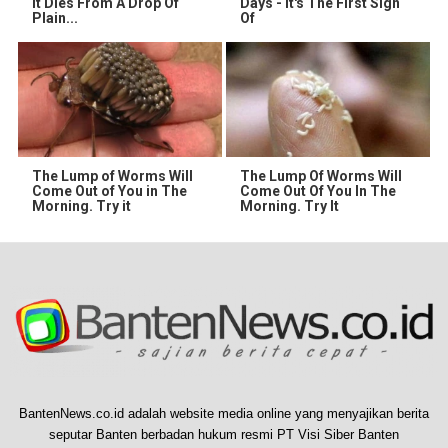
It Dies From A Drop Of
Days - It's The First Sign
Plain...
Of
The Lump of Worms Will
The Lump Of Worms Will
Come Out of You in The
Come Out Of You In The
Morning. Try it
Morning. Try It
BantenNews.co.id adalah website media online yang menyajikan berita
seputar Banten berbadan hukum resmi PT Visi Siber Banten