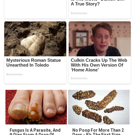
Fungus Is A Parasite, And
No Poop For More Than 2
It Dies From A Drop Of
Days - It's The First Sign