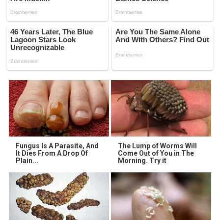
Fungus Is A Parasite, And
The Lump of Worms Will
It Dies From A Drop Of
Come Out of You in The
Plain...
Morning. Try it