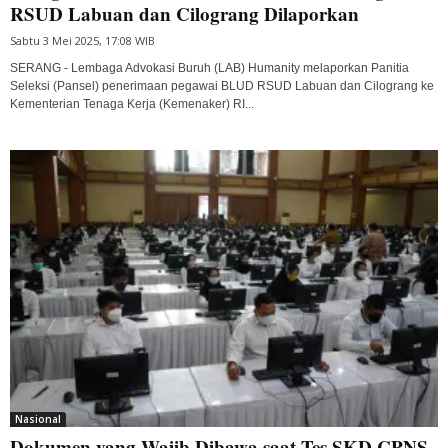
RSUD Labuan dan Cilograng Dilaporkan
Sabtu 3 Mei 2025, 17:08 WIB
SERANG - Lembaga Advokasi Buruh (LAB) Humanity melaporkan Panitia
Seleksi (Pansel) penerimaan pegawai BLUD RSUD Labuan dan Cilograng ke
Kementerian Tenaga Kerja (Kemenaker) RI...
Nasional
Dokumen yang Wajib Dibawa saat Tes SKD CPNS