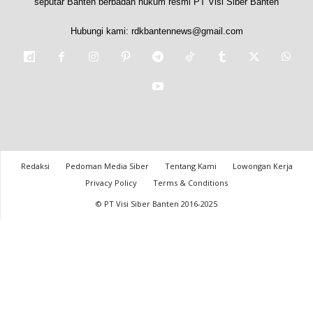
seputar Banten berbadan hukum resmi PT Visi Siber Banten
Hubungi kami:
rdkbantennews@gmail.com
Redaksi
Pedoman Media Siber
Tentang Kami
Lowongan Kerja
Privacy Policy
Terms & Conditions
© PT Visi Siber Banten 2016-2025