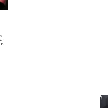
ng
ram
 ibu