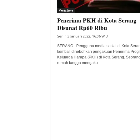
i
Peristiwa
t
Penerima PKH di Kota Serang
a
B
Disunat Rp60 Ribu
a
Senin 3 Januari 2022, 16:06 WIB
n
t
SERANG - Pengguna media sosial di Kota Sera
e
kembali dihebohkan pengakuan Penerima Prog
Keluarga Harapa (PKH) di Kota Serang. Seorang
n
rumah tangga mengaku...
H
a
r
i
I
n
i