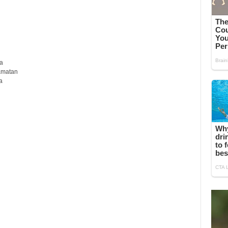
a
amatan
a