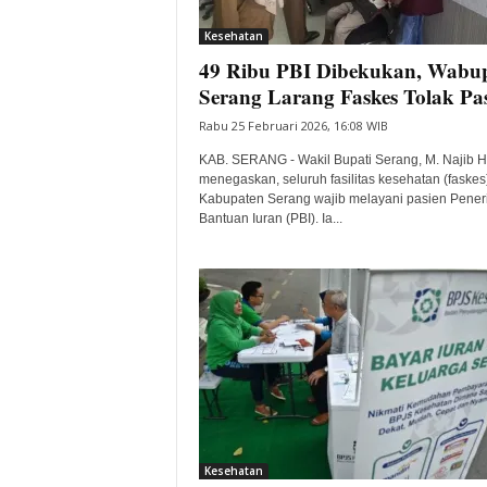
i
Kesehatan
t
49 Ribu PBI Dibekukan, Wabu
a
B
Serang Larang Faskes Tolak Pa
a
Rabu 25 Februari 2026, 16:08 WIB
n
t
KAB. SERANG - Wakil Bupati Serang, M. Najib 
e
menegaskan, seluruh fasilitas kesehatan (faskes)
Kabupaten Serang wajib melayani pasien Pene
n
Bantuan Iuran (PBI). Ia...
H
a
r
i
I
n
i
Kesehatan