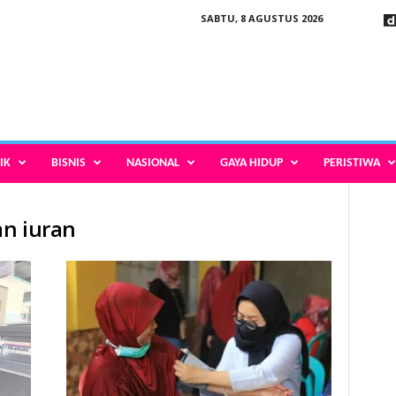
SABTU, 8 AGUSTUS 2026
IK
BISNIS
NASIONAL
GAYA HIDUP
PERISTIWA
an iuran