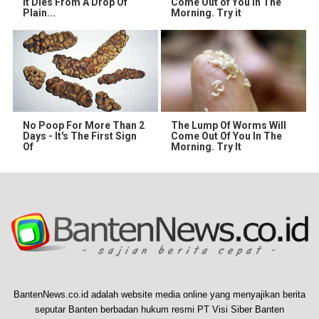
It Dies From A Drop Of
Come Out of You in The
Plain...
Morning. Try it
No Poop For More Than 2
The Lump Of Worms Will
Days - It's The First Sign
Come Out Of You In The
Of
Morning. Try It
BantenNews.co.id adalah website media online yang menyajikan berita
seputar Banten berbadan hukum resmi PT Visi Siber Banten