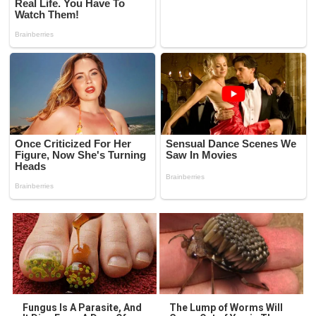
Fungus Is A Parasite, And
The Lump of Worms Will