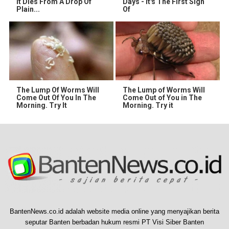
It Dies From A Drop Of
Days - It's The First Sign
Plain...
Of
The Lump Of Worms Will
The Lump of Worms Will
Come Out Of You In The
Come Out of You in The
Morning. Try It
Morning. Try it
BantenNews.co.id adalah website media online yang menyajikan berita
seputar Banten berbadan hukum resmi PT Visi Siber Banten