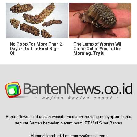
No Poop For More Than 2
The Lump of Worms Will
Days - It's The First Sign
Come Out of You in The
Of
Morning. Try it
BantenNews.co.id adalah website media online yang menyajikan berita
seputar Banten berbadan hukum resmi PT Visi Siber Banten
Hubungi kami:
rdkbantennews@gmail.com