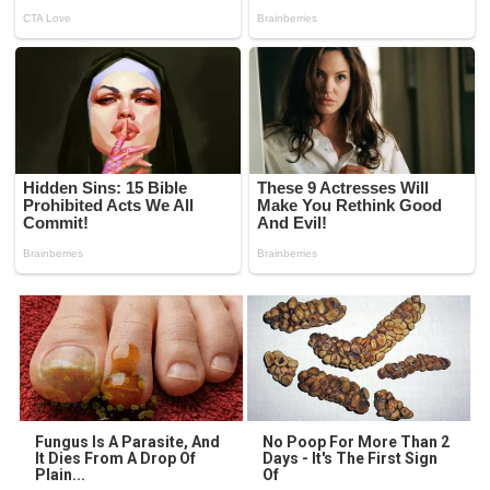
Fungus Is A Parasite, And
No Poop For More Than 2
It Dies From A Drop Of
Days - It's The First Sign
Plain...
Of