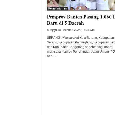
i
Pemerintahan
t
Pemprov Banten Pasang 1.060 
a
B
Baru di 5 Daerah
a
Minggu 18 Februari 2024, 15:03 WIB
n
t
SERANG - Masyarakat Kota Serang, Kabupaten
e
Serang, Kabupaten Pandeglang, Kabupaten Leb
dan Kabupaten Tangerang sebentar lagi dapat
n
merasakan lampu Penerangan Jalan Umum (PJ
H
baru....
a
r
i
I
n
i