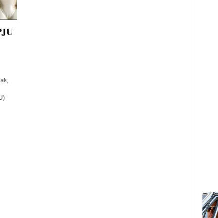
PJU
ak,
U)