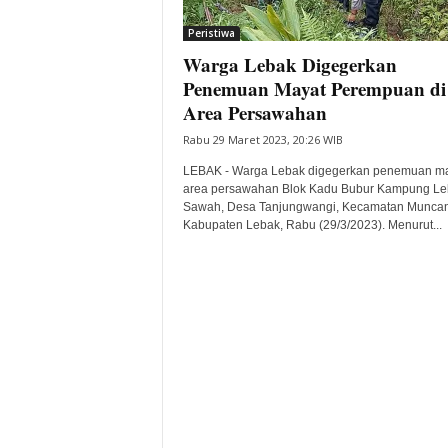
i
Peristiwa
t
Warga Lebak Digegerkan
a
B
Penemuan Mayat Perempuan di
a
Area Persawahan
n
Rabu 29 Maret 2023, 20:26 WIB
t
e
LEBAK - Warga Lebak digegerkan penemuan ma
n
area persawahan Blok Kadu Bubur Kampung Le
H
Sawah, Desa Tanjungwangi, Kecamatan Muncan
Kabupaten Lebak, Rabu (29/3/2023). Menurut...
a
r
i
I
n
i