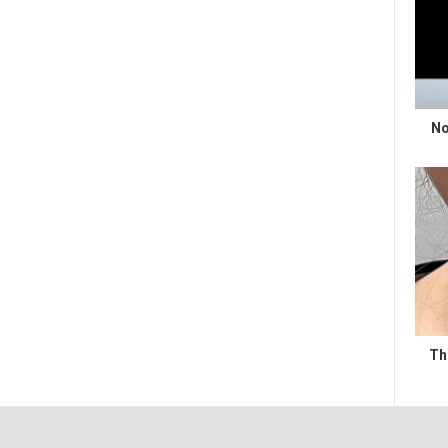
No
Th