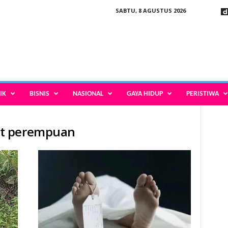
SABTU, 8 AGUSTUS 2026
IK
BISNIS
NASIONAL
GAYA HIDUP
PERISTIWA
at perempuan